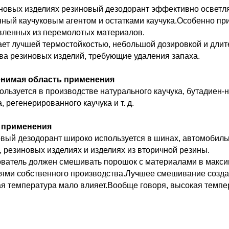
новых изделиях резиновый дезодорант эффективно осветляе
ный каучуковым агентом и остатками каучука.Особенно пр
вленных из перемолотых материалов.
ет лучшей термостойкостью, небольшой дозировкой и длит
ва резиновых изделий, требующие удаления запаха.
нимая область применения
ользуется в производстве натурального каучука, бутадиен-
а, регенерированного каучука и т. д.
 применения
вый дезодорант широко используется в шинах, автомобил
, резиновых изделиях и изделиях из вторичной резины.
ватель должен смешивать порошок с материалами в максим
ями собственного производства.Лучшее смешивание созд
я температура мало влияет.Вообще говоря, высокая темпе