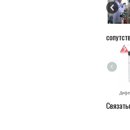
сопутст
Связать