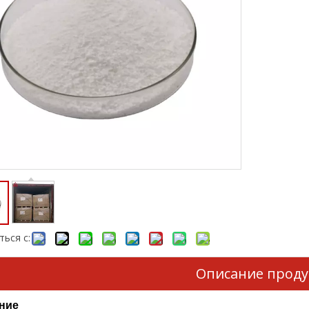
ься с:
Описание проду
ние