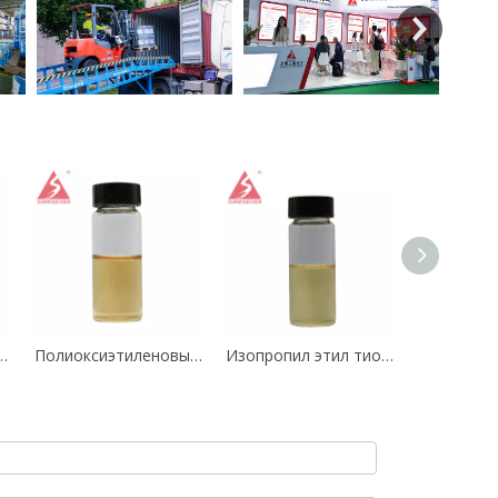
й тридециловый спирт / Этоксилированный изотридециловый спирт CAS 69011-36-5
Полиоксиэтиленовый эфир касторового масла CAS 61791-12-6
Изопропил этил тионокарбамат ipetc CAS 141-98-0