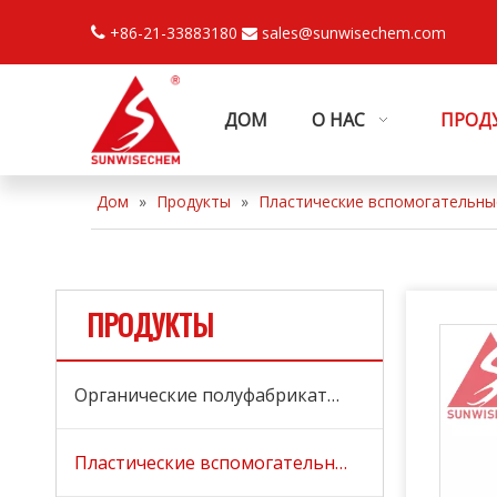
+86-21-33883180
sales@sunwisechem.com


ДОМ
О НАС
ПРОД
Дом
»
Продукты
»
Пластические вспомогательны
ПРОДУКТЫ
Органические полуфабрикаты и сырье
Пластические вспомогательные средства, обработка СПИД и добавки