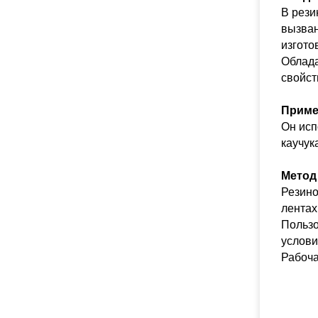
В рези
вызван
изгото
Облада
свойст
Приме
Он исп
каучук
Метод
Резино
лентах
Пользо
услови
Рабоча