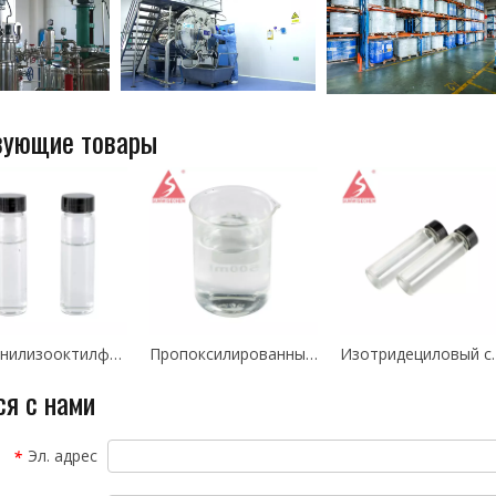
вующие товары
Дифенилизооктилфосфатный пластификатор DPOP CAS 1241-94-7
Пропоксилированный зубчатый спирт (C12-C14) CAS 68439-51-0
Изотридециловый спирт NEO / Этоксилированны
ся с нами
Эл. адрес
*