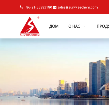
+86-21-33883180
sales@sunwisechem.com


ДОМ
О НАС
ПРОД