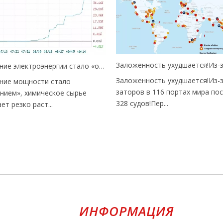
Ограничение электроэнергии стало «отключением», химсырье продолжает резко дорожать
Заложенность ухудшается!Из-
ние мощности стало
заторов в 116 портах мира по
нием», химическое сырье
328 судов!Пер...
т резко раст...
ИНФОРМАЦИЯ