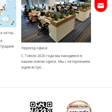
Email
Заложенность ухудшается!Из-за заторов в 116 портах мира пострадали 328 судов!Пробки и рост тарифов на грузовые перевозки продолжатся и в первой половине следующего года.
за
страдали
Переезд офиса
С 7 июля 2020 года мы находимся в
нашем новом офисе. Мы с нетерпением
ждем встре...