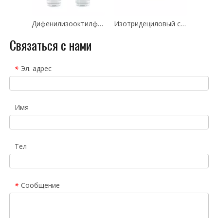
Дифенилизооктилфосфатный пластификатор DPOP CAS 1241-94-7
Изотридециловый спирт NEO / Этоксилированный тридециловый спирт / Этоксилированный изотридециловый спирт CAS 69011-36-5
Связаться с нами
Эл. адрес
*
Имя
Тел
Сообщение
*