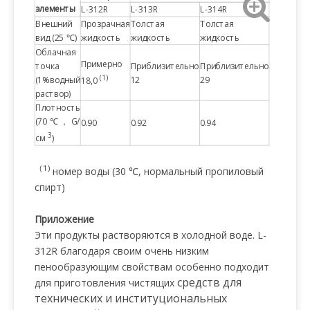
элементы
L-312R
L-313R
L-314R
Внешний
Прозрачная
Толстая
Толстая
вид (25 ℃)
жидкость
жидкость
жидкость
Облачная
Примерно
точка
Приблизительно
Приблизительно
(1)
(1%водный
12
29
18,0
раствор)
Плотность
(70 ℃ ， G/
0.90
0.92
0.94
3
см
)
（1)
номер воды (30 ℃, нормальный пропиловый
спирт)
Приложение
Эти продукты растворяются в холодной воде. L-
312R благодаря своим очень низким
пенообразующим свойствам особенно подходит
средств для
для приготовления чистящих
технических и институциональных