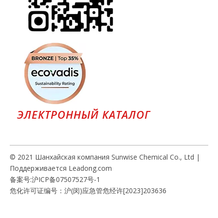
ЭЛЕКТРОННЫЙ КАТАЛОГ
© 2021 Шанхайская компания Sunwise Chemical Co., Ltd |
Поддерживается
Leadong.com
备案号:
沪ICP备07507527号-1
危化许可证编号：沪(闵)应急管危经许[2023]203636